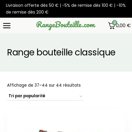
Aller
Livraison offerte dès 50 € | -5% de remise dès 100 € | -10%
au
de remise dès 200 €
contenu
0
0,00
€
Range bouteille classique
Trié
Affichage de 37–44 sur 44 résultats
par
popularité