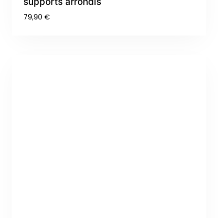
supports arrondis
79,90
€