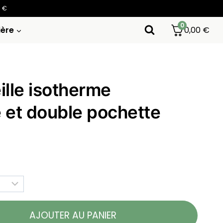
0 €
0
ière
0,00
€
ille isotherme
 et double pochette
AJOUTER AU PANIER