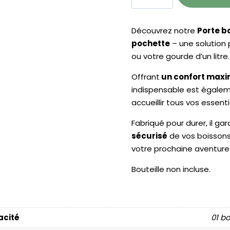
Porte
bouteille
Découvrez notre
Porte b
isotherme
pochette
– une solution 
bandoulière
ou votre gourde d’un litre.
et
double
Offrant
un confort maxi
pochette
indispensable est égalem
accueillir tous vos essenti
Fabriqué pour durer, il gar
sécurisé
de vos boisson
votre prochaine aventure
Bouteille non incluse.
cité
01 bo