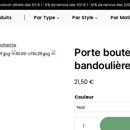
vraison offerte dès 50 € | -5% de remise dès 100 € | -10% de remise dès 20
Par Type
Par Style
Par Mat
duits
Porte boute
bandoulière
21,50
€
Couleur
quantité
de