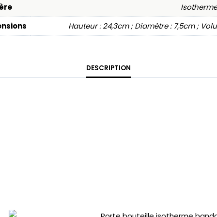
ère
Isotherme
nsions
Hauteur : 24,3cm ; Diamètre : 7,5cm ; Volu
DESCRIPTION