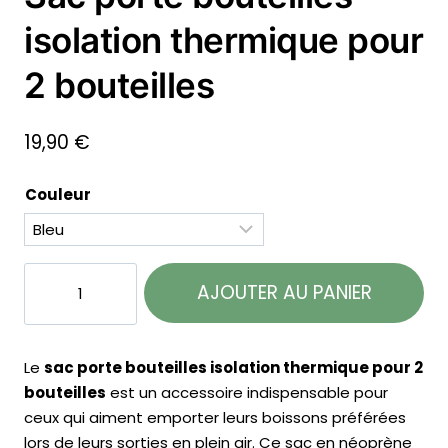
isolation thermique pour
2 bouteilles
19,90
€
Couleur
quantité
AJOUTER AU PANIER
de
Sac
porte
Le
sac porte bouteilles isolation thermique pour 2
bouteilles
bouteilles
est un accessoire indispensable pour
isolation
ceux qui aiment emporter leurs boissons préférées
thermique
lors de leurs sorties en plein air. Ce sac en néoprène