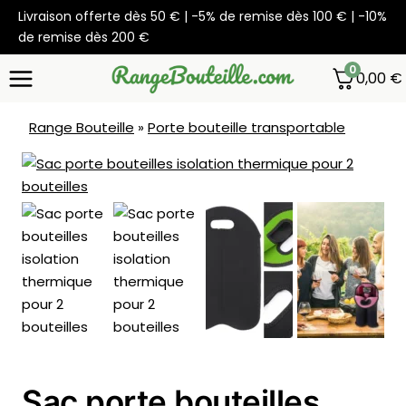
Aller
Livraison offerte dès 50 € | -5% de remise dès 100 € | -10%
au
de remise dès 200 €
contenu
0
0,00
€
Range Bouteille
»
Porte bouteille transportable
Sac porte bouteilles