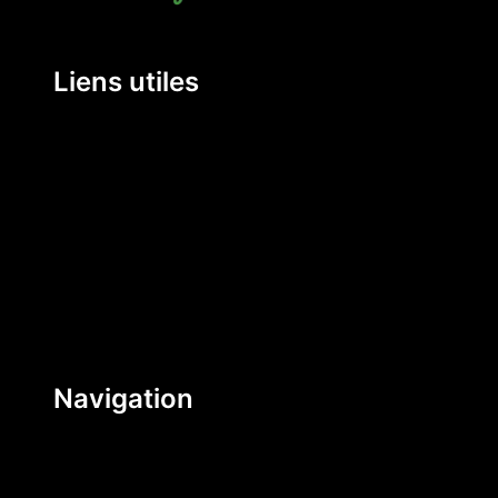
Liens utiles
Mentions Légales
Conditions Générales de Vente
Politique de livraison
Politique de remboursement et retour
Politique de confidentialité
Contact
Navigation
Suivre mon colis
FAQ